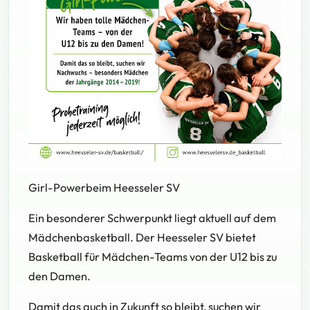
Vorheriges Bild
Nächstes 
Girl-Powerbeim Heesseler SV
Ein besonderer Schwerpunkt liegt aktuell auf dem
Mädchenbasketball. Der Heesseler SV bietet
Basketball für Mädchen-Teams von der U12 bis zu
den Damen.
Damit das auch in Zukunft so bleibt, suchen wir