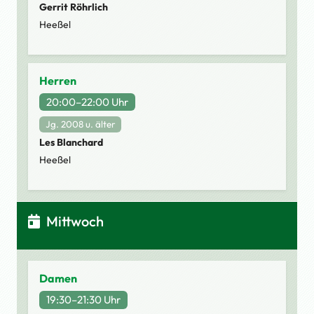
Gerrit Röhrlich
Heeßel
Herren
20:00–22:00 Uhr
Jg. 2008 u. älter
Les Blanchard
Heeßel
Mittwoch
Damen
19:30–21:30 Uhr