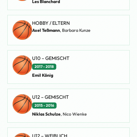
Les Blanchard
HOBBY / ELTERN
Axel Teßmann
, Barbara Kunze
U10 – GEMISCHT
2017 - 2018
Emil König
U12 – GEMISCHT
2015 - 2016
Niklas Schulze
, Nico Wienke
U12 – WEIBLICH