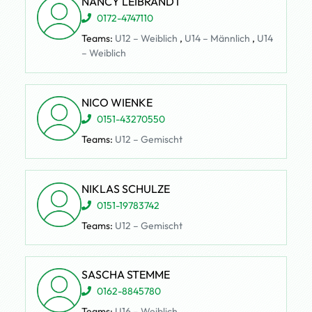
NANCY LEIBRANDT
0172-4747110
Teams:
U12 – Weiblich
,
U14 – Männlich
,
U14
– Weiblich
NICO WIENKE
0151-43270550
Teams:
U12 – Gemischt
NIKLAS SCHULZE
0151-19783742
Teams:
U12 – Gemischt
SASCHA STEMME
0162-8845780
Teams:
U16 – Weiblich