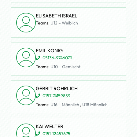
ELISABETH ISRAEL
Teams:
U12 – Weiblich
EMIL KÖNIG
05136-9746079
Teams:
U10 – Gemischt
GERRIT RÖHRLICH
0157-74159859
Teams:
U16 – Männlich
,
U18 Männlich
KAI WELTER
0151-12457675