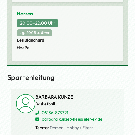
Herren
20:00–22:00 Uhr
Jg. 2008 u. älter
Les Blanchard
Heeßel
Spartenleitung
BARBARA KUNZE
Basketball
05136-873321
barbara.kunze@heesseler-sv.de
Teams:
Damen
,
Hobby / Eltern