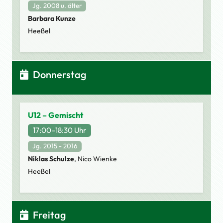
Jg. 2008 u. älter
Barbara Kunze
Heeßel
Donnerstag
U12 – Gemischt
17:00–18:30 Uhr
Jg. 2015 - 2016
Niklas Schulze
, Nico Wienke
Heeßel
Freitag