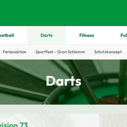
ketball
Darts
Fitness
Fu
Ferienaktion
Sportfest – Gran Schlamm
Schutzkonzept
Darts
ision 73