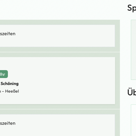
Sp
szeiten
Uhr
 Schöning
Üb
 – Heeßel
szeiten