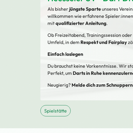
Als bisher
jüngste Sparte
unseres Vereins
willkommen wie erfahrene Spieler:innen.
mit
qualifizierter Anleitung
.
Ob Freizeitabend, Trainingssession oder 
Umfeld, in dem
Respekt und Fairplay
zä
Einfach loslegen
Du brauchst keine Vorkenntnisse. Wir sta
Perfekt, um
Darts in Ruhe kennenzuler
Neugierig?
Melde dich zum Schnuppern
Spielstätte