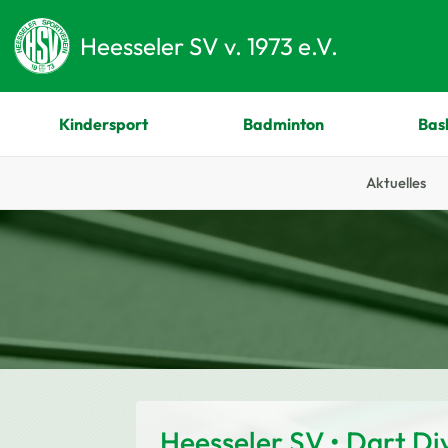
Heesseler SV v. 1973 e.V.
Kindersport
Badminton
Bas
Aktuelles
Zum Hauptinhalt springen
Heesseler SV • Dart Div