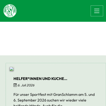
Zum Hauptinhalt springen
Startseite Topmeldung
HELFER*INNEN UND KUCHE…
6. Juli 2026
Für unser Sportfest mit GranSchlamm am 5. und
6. September 2026 suchen wir wieder viele
helfende Hände. Auch für die…